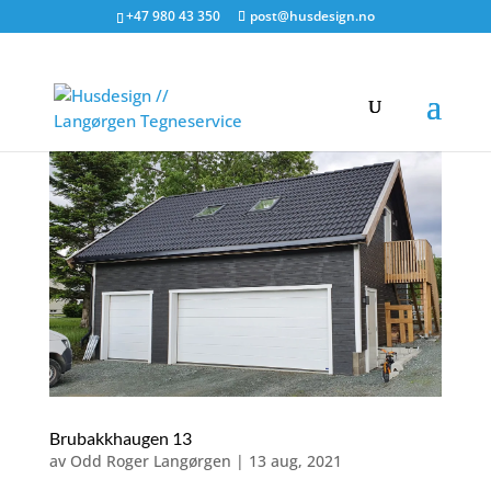
+47 980 43 350
post@husdesign.no
Brubakkhaugen 13
av
Odd Roger Langørgen
|
13 aug, 2021