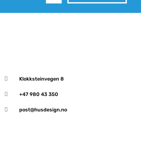

Klokksteinvegen 8

+47 980 43 350

post@husdesign.no