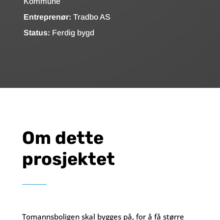
Kommune
Entreprenør:
Tradbo AS
Status:
Ferdig bygd
Om dette
prosjektet
Tomannsboligen skal bygges på, for å få større