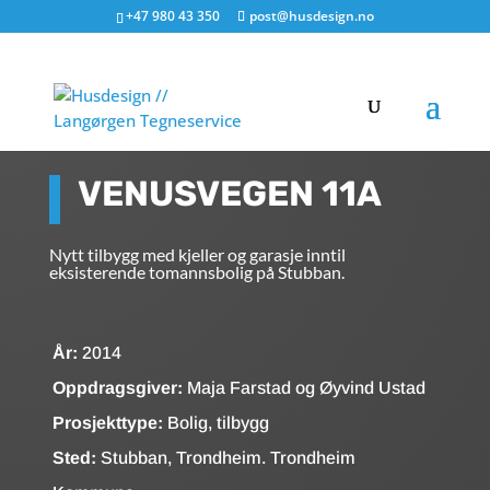
+47 980 43 350
post@husdesign.no
VENUSVEGEN 11A
Nytt tilbygg med kjeller og garasje inntil
eksisterende tomannsbolig på Stubban.
År:
2014
Oppdragsgiver:
Maja Farstad og Øyvind Ustad
Prosjekttype:
Bolig, tilbygg
Sted:
Stubban, Trondheim. Trondheim