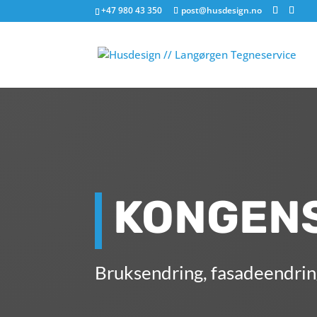
+47 980 43 350
post@husdesign.no
KONGENS
Bruksendring, fasadeendring